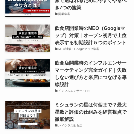
索で選ばれるために今すぐやるべ
き7つの施策
開業集客
飲食店開業時のMEO（Googleマ
ップ）対策｜オープン初月で上位
表示する初期設計５つのポイント
MEO対策・Googleマップ集客
飲食店開業時のインフルエンサー
マーケティング完全ガイド｜失敗
しない選び方と来店につなげる導
線設計
インフルエンサー・PR
ミシュランの星は何個まで？最大
星数と評価の仕組みを経営視点で
徹底解説
ハイクラス飲食店