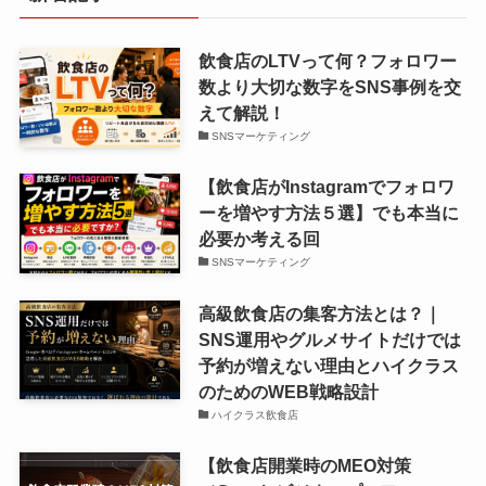
飲食店のLTVって何？フォロワー
数より大切な数字をSNS事例を交
えて解説！
SNSマーケティング
【飲食店がInstagramでフォロワ
ーを増やす方法５選】でも本当に
必要か考える回
SNSマーケティング
高級飲食店の集客方法とは？｜
SNS運用やグルメサイトだけでは
予約が増えない理由とハイクラス
のためのWEB戦略設計
ハイクラス飲食店
【飲食店開業時のMEO対策