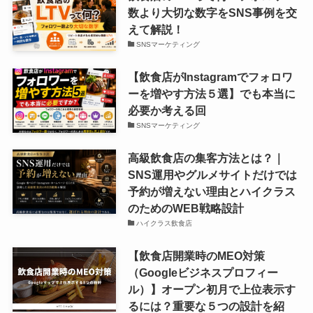
数より大切な数字をSNS事例を交
えて解説！
SNSマーケティング
【飲食店がInstagramでフォロワ
ーを増やす方法５選】でも本当に
必要か考える回
SNSマーケティング
高級飲食店の集客方法とは？｜
SNS運用やグルメサイトだけでは
予約が増えない理由とハイクラス
のためのWEB戦略設計
ハイクラス飲食店
【飲食店開業時のMEO対策
（Googleビジネスプロフィー
ル）】オープン初月で上位表示す
るには？重要な５つの設計を紹