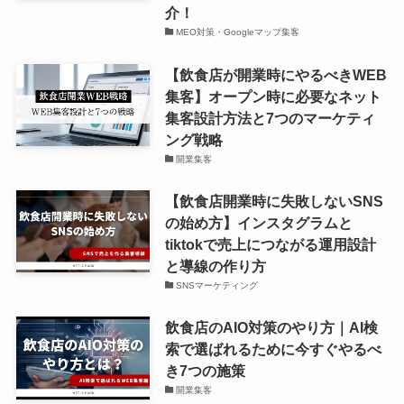
介！
MEO対策・Googleマップ集客
【飲食店が開業時にやるべきWEB
集客】オープン時に必要なネット
集客設計方法と7つのマーケティ
ング戦略
開業集客
【飲食店開業時に失敗しないSNS
の始め方】インスタグラムと
tiktokで売上につながる運用設計
と導線の作り方
SNSマーケティング
飲食店のAIO対策のやり方｜AI検
索で選ばれるために今すぐやるべ
き7つの施策
開業集客